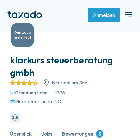
Anmelden
Kein Logo
hinterlegt
klarkurs steuerberatung
gmbh
Neusiedl am See
Gründungsjahr
1996
Mitarbeiter:innen
20
Überblick
Jobs
Bewertungen
3