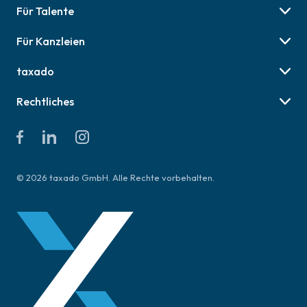
Für Talente
Berufsbilder
Für Kanzleien
Karriere-Tipps
Preise & Pakete
Job finden
taxado
Social Recruiting
Über uns
Employer Branding
Rechtliches
Online Veranstaltungen
AGB für Talente
Presse
AGB für Kanzleien
Kontakt & Hilfe
Datenschutzerklärung
Impressum
© 2026 taxado GmbH. Alle Rechte vorbehalten.
Richtlinien