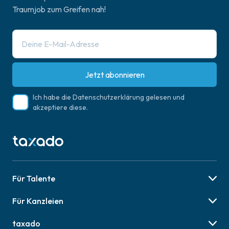
Traumjob zum Greifen nah!
Jetzt abonnieren
Ich habe die
Datenschutzerklärung
gelesen und
akzeptiere diese.
Für Talente
Berufsbilder
Für Kanzleien
Karriere-Tipps
Preise & Pakete
Job finden
taxado
Social Recruiting