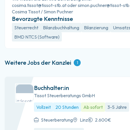
cosima.tissot@tissot-stb.at
 oder 
simon.puchner@tissot-stb
Cosima Tissot / Simon Puchner
Bevorzugte Kenntnisse
Steuerrecht
Bilanzbuchhaltung
Bilanzierung
Umsatzs
BMD NTCS (Software)
Weitere Jobs der Kanzlei
1
Buchhalter:in
Tissot Steuerberatungs GmbH
Vollzeit
20 Stunden
Ab sofort
3-5 Jahre
Steuerberatung
Linz
2.600€