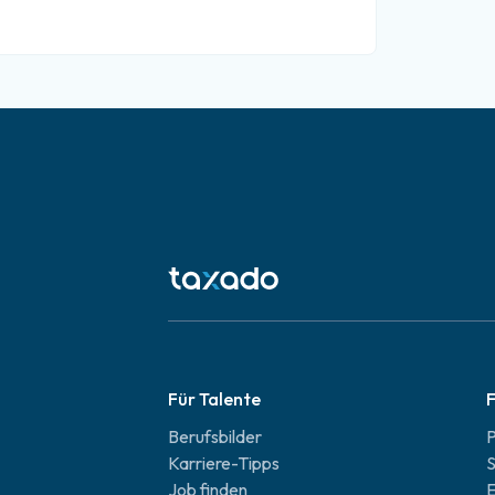
Für Talente
F
Berufsbilder
P
Karriere-Tipps
S
Job finden
E