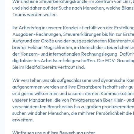
Wir sind eine Steuerberatungskanzlei im Zentrum von Linz
und sind daher auf der Suche nach Menschen, welche Bilanz
Teams werden wollen.
Ihr Arbeitstag in unserer Kanzlei ist erfüllt von der Erstel
Ausgaben-Rechnungen, Steuererklärungen bis hin zur Erste
Aufgrund der Größe und der ausgezeichneten Klientenstruktu
breites Feld an Möglichkeiten, im Bereich der steuerlichen u
der Konzern- und internationalen Rechnungslegung. Dafür ha
digitalisiertes Arbeitsumfeld geschaffen. Die EDV-Grund
Sie im Idealfall bereits vertraut sind.
Wir verstehen uns als aufgeschlossene und dynamische Kanzle
aufgenommen werden und Ihre Einsatzbereitschaft sehr gut 
sind gerne willkommen und unsere internen Kommunikationsw
unserer Mandanten, die von Privatpersonen über Klein- und
verschiedensten Branchen bis hin zu großen produzierenden
suchen wir daher Menschen, die mit ihrer Persönlichkeit die
erweitern.
Wir freuen uns auf Ihre Bewerbung unter