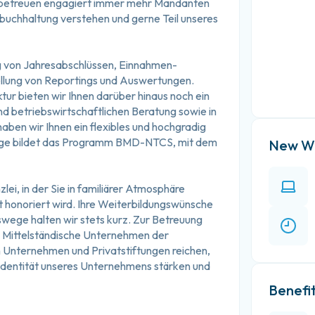
, betreuen engagiert immer mehr Mandanten 
buchhaltung verstehen und gerne Teil unseres 
lung von Jahresabschlüssen, Einnahmen-
llung von Reportings und Auswertungen.
r bieten wir Ihnen darüber hinaus noch ein 
nd betriebswirtschaftlichen Beratung sowie in 
ben wir Ihnen ein flexibles und hochgradig 
lage bildet das Programm BMD-NTCS, mit dem 
New Wo
i, in der Sie in familiärer Atmosphäre 
honoriert wird. Ihre Weiterbildungswünsche 
ege halten wir stets kurz. Zur Betreuung 
 Mittelständische Unternehmen der 
 Unternehmen und Privatstiftungen reichen, 
 Identität unseres Unternehmens stärken und 
Benefi