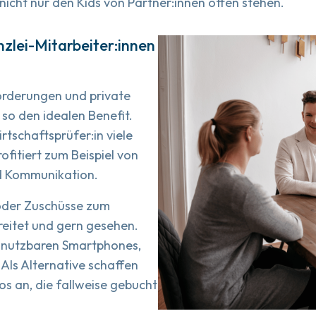
 nicht nur den Kids von Partner:innen offen stehen.
zlei-Mitarbeiter:innen
orderungen und private
so den idealen Benefit.
rtschaftsprüfer:in viele
ofitiert zum Beispiel von
nd Kommunikation.
oder Zuschüsse zum
reitet und gern gesehen.
at nutzbaren Smartphones,
 Als Alternative schaffen
s an, die fallweise gebucht