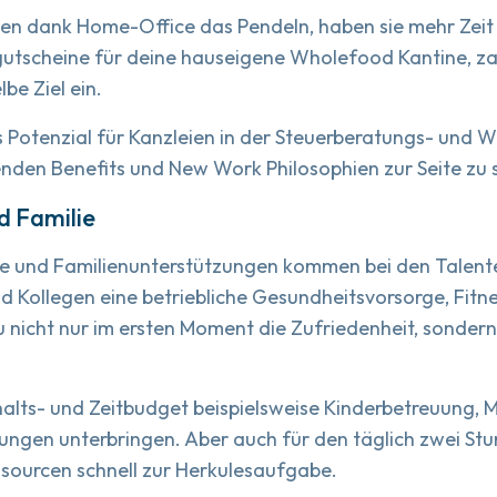
nen dank Home-Office das Pendeln, haben sie mehr Zeit fü
sgutscheine für deine hauseigene Wholefood Kantine, za
e Ziel ein.
s Potenzial für Kanzleien in der Steuerberatungs- und 
senden Benefits und New Work Philosophien zur Seite zu 
d Familie
 und Familienunterstützungen kommen bei den Talente
nd Kollegen eine betriebliche Gesundheitsvorsorge, Fi
 nicht nur im ersten Moment die Zufriedenheit, sondern
ts- und Zeitbudget beispielsweise Kinderbetreuung, Mobi
tungen unterbringen. Aber auch für den täglich zwei St
essourcen schnell zur Herkulesaufgabe.