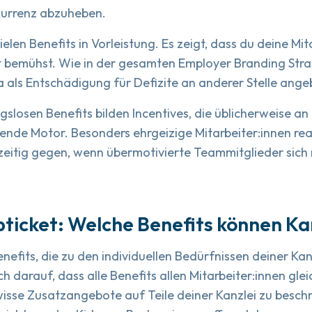
kurrenz abzuheben.
ielen Benefits in Vorleistung. Es zeigt, dass du deine Mi
t bemühst. Wie in der gesamten Employer Branding Strat
a als Entschädigung für Defizite an anderer Stelle ang
losen Benefits bilden Incentives, die üblicherweise an
ibende Motor. Besonders ehrgeizige Mitarbeiter:innen re
zeitig gegen, wenn übermotivierte Teammitglieder sich
bticket: Welche Benefits können Ka
enefits, die zu den individuellen Bedürfnissen deiner Ka
 darauf, dass alle Benefits allen Mitarbeiter:innen gl
wisse Zusatzangebote auf Teile deiner Kanzlei zu besch