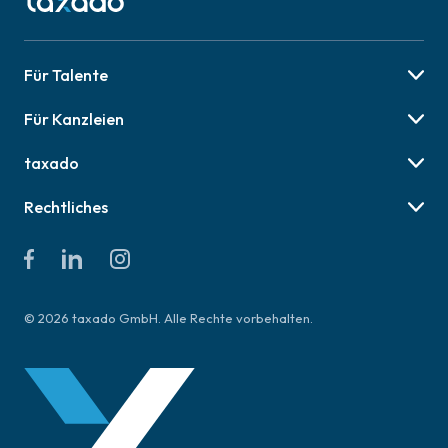
Für Talente
Berufsbilder
Für Kanzleien
Karriere-Tipps
Preise & Pakete
Job finden
taxado
Social Recruiting
Über uns
Employer Branding
Rechtliches
Online Veranstaltungen
AGB für Talente
Presse
AGB für Kanzleien
Kontakt & Hilfe
Datenschutzerklärung
Impressum
© 2026 taxado GmbH. Alle Rechte vorbehalten.
Richtlinien